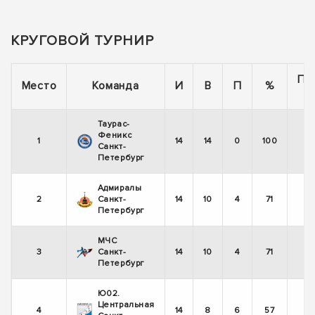
КРУГОВОЙ ТУРНИР
По
Место
Команда
И
В
П
%
Таурас-
Феникс
1
14
14
0
100
Санкт-
Петербург
Адмиралы
2
Санкт-
14
10
4
71
Петербург
МЧС
3
Санкт-
14
10
4
71
Петербург
Ю02.
Центральная
4
14
8
6
57