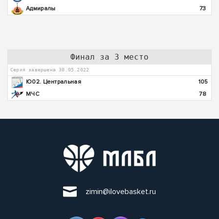
Адмиралы
73
Финал за 3 место
Серия завершена 30.05.2022
Ю02. Центральная
105
МЧС
78
zimin@ilovebasket.ru