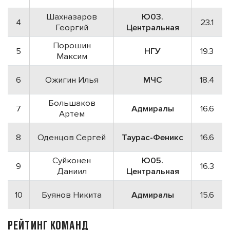
Шахназаров
Ю03.
4
23.1
Георгий
Центральная
Порошин
5
НГУ
19.3
Максим
6
Ожигин Илья
МЧС
18.4
Большаков
7
Адмиралы
16.6
Артем
8
Оденцов Сергей
Таурас-Феникс
16.6
Суйконен
Ю05.
9
16.3
Даниил
Центральная
10
Буянов Никита
Адмиралы
15.6
РЕЙТИНГ КОМАНД