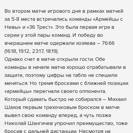
Во втором матче игрового дня в рамках матчей
за 5-8 места встречались команды «Армейцы с
Невы» и «36 Трест». Это была первая игра в
серии у этой пары команд. И победу во
вчерашнем матче одержали хозяева – 76:66
(
16:18
,
19:12
,
23:17
,
18:19
).
Однако счет в матче открыли гости. Обе
команды в начале матча хорошо отрабатывали в
защите, поэтому цифры на табло не спешили
меняться. Но тремя бросками с ближней позиции
«армейцы» перегнали своего оппонента.
Который сдавать быстро не собирался – Михаил
Шахов первым трехочковым броском в матче
вывел свою команду вперед, а чуть позже
Николай Шангичев упрочил преимущество, тоже
бросив с дальней дистанции. Несмотря на