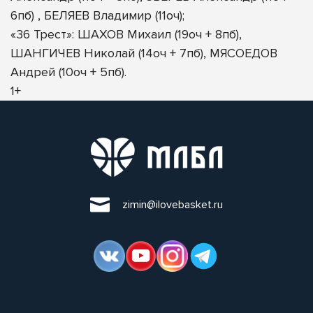
6пб) ,
БЕЛЯЕВ Владимир
(11оч);
«36 Трест»:
ШАХОВ Михаил
(19оч + 8пб),
ШАНГИЧЕВ Николай (14оч + 7пб), МЯСОЕДОВ
Андрей (10оч + 5пб).
1+
zimin@ilovebasket.ru