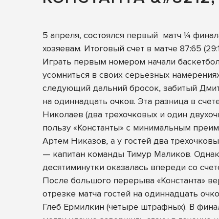
5 апреля, состоялся первый матч ¼ финал
хозяевам. Итоговый счет в матче 87:65 (29:18, 
Играть первым номером начали баскетбол
усомниться в своих серьезных намерениях
следующий дальний бросок, забитый Дмитр
на одиннадцать очков. Эта разница в сче
Николаев (два трехочковых и один двухоч
пользу «Константы» с минимальным преим
Артем Никазов, а у гостей два трехочковы
— капитан команды Тимур Маликов. Однако
десятиминутки оказалась впереди со счето
После большого перерыва «Константа» ве
отрезке матча гостей на одиннадцать очко
Глеб Ермилкин (четыре штрафных). В фина