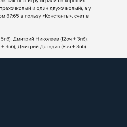
так как всю игру играли на хороших
трехочковый и один двухочковый), а у
м 87:65 в пользу «Константы», счет в
 5пб), Дмитрий Николаев (12оч + 3пб);
+ 3пб), Дмитрий Догадин (8оч + 3пб).