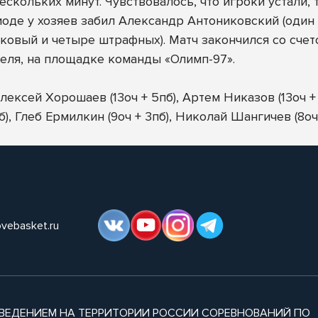
ескольких минут. Чувствовалось, что игроки устали, 
иоде у хозяев забил Александр Антониковский (один 
ковый и четыре штрафных). Матч закончился со счето
реля, на площадке команды «Олимп-97».
Алексей Хорошаев (13оч + 5пб), Артем Никазов (13оч +
), Глеб Ермилкин (9оч + 3пб), Николай Шангичев (8оч 
ovebasket.ru
ВЕДЕНИЕМ НА ТЕРРИТОРИИ РОССИИ СОРЕВНОВАНИЙ ПО