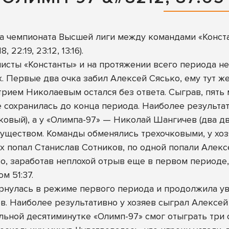
а чемпионата Высшей лиги между командами «Конста
22:19, 23:12, 13:16).
исты «Константы» и на протяжении всего периода н
. Первые два очка забил Алексей Сясько, ему тут ж
ием Николаевым остался без ответа. Сыграв, пять м
те сохранилась до конца периода. Наиболее результа
ковый), а у «Олимпа-97» — Николай Шангичев (два д
уществом. Команды обменялись трехочковыми, у хоз
х попал Станислав Сотников, по одной попали Алексе
, заработав неплохой отрыв еще в первом периоде, 
м 51:37.
рнулась в режиме первого периода и продолжила ув
в. Наиболее результативно у хозяев сыграл Алексей 
льной десятиминутке «Олимп-97» смог отыграть три о