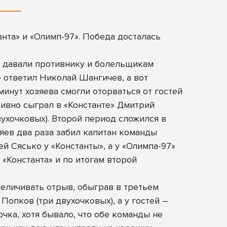
нта» и «Олимп-97». Победа досталась
е давали противнику и болельщикам
е ответил Николай Шангичев, а вот
инут хозяева смогли оторваться от гостей
тивно сыграл в «Константе» Дмитрий
вухочковых). Второй период сложился в
яев два раза забил капитан команды
й Сясько у «Константы», а у «Олимпа-97»
«Константа» и по итогам второй
еличивать отрыв, обыграв в третьем
Попков (три двухочковых), а у гостей –
чка, хотя бывало, что обе команды не