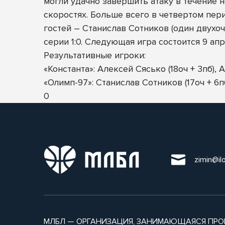
могли удачно завершить атаку в течение н
скоростях. Больше всего в четвертом пер
гостей – Станислав Сотников (один двухоч
серии 1:0. Следующая игра состоится 9 ап
Результативные игроки:
«Константа»: Алексей Сясько (18оч + 3пб), 
«Олимп-97»: Станислав Сотников (17оч + 6пб
0
zimin@il
МЛБЛ — ОРГАНИЗАЦИЯ, ЗАНИМАЮЩАЯСЯ ПРО